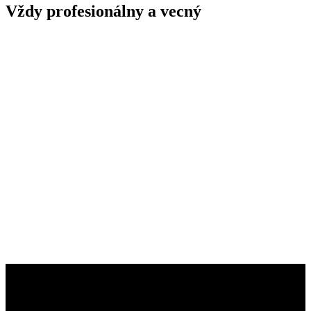
Vždy profesionálny a vecný
Farby dokážu zmeniť náladu celého
priestoru. Pozrite sa, ako sme
premenili fádne steny na
dokonalosť.
Máme len overené materiály.
Po práci ostáva len čerstvo
vymaľovaný priestor.
Rovné línie a dokonalé prechody sú
pre nás samozrejmosťou.