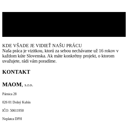
..
KDE VŠADE JE VIDIEŤ NAŠU PRÁCU
Naša práca je vizitkou, ktorú za sebou nechávame už 16 rokov v
každom kúte Slovenska. Ak máte konkrétny projekt, o ktorom
uvažujete, rádi vám poradíme.
KONTAKT
MAOM
,
s.r.o.
Párnica 28
026 01 Dolný Kubín
IČO: 50611950
Neplatca DPH