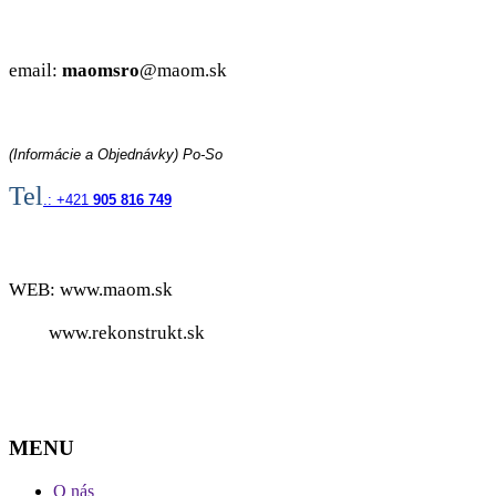
email:
maomsro
@maom.sk
(Informácie a Objednávky) Po-So
Tel
.: +421
905 816 749
WEB: www.maom.sk
www.rekonstrukt.sk
MENU
O nás