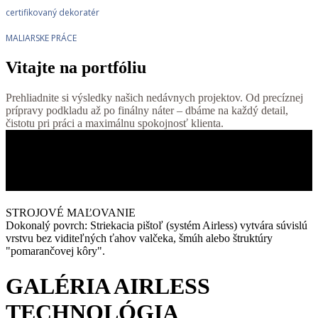
certifikovaný dekoratér
MALIARSKE PRÁCE
Vitajte na portfóliu
Prehliadnite si výsledky našich nedávnych projektov. Od precíznej
prípravy podkladu až po finálny náter – dbáme na každý detail,
čistotu pri práci a maximálnu spokojnosť klienta.
STROJOVÉ MAĽOVANIE
Dokonalý povrch: Striekacia pištoľ (systém Airless) vytvára súvislú
vrstvu bez viditeľných ťahov valčeka, šmúh alebo štruktúry
"pomarančovej kôry".
GALÉRIA AIRLESS
TECHNOLÓGIA